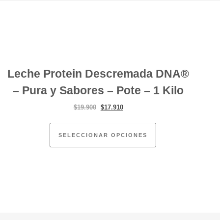
Leche Protein Descremada DNA®
– Pura y Sabores – Pote – 1 Kilo
El precio original era: $19.900.
El precio actual es: $17.910.
$
19.900
$
17.910
Este producto tiene
.
SELECCIONAR OPCIONES
tiene múltiples variantes. Las opciones se pueden elegir en la página