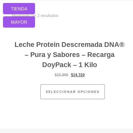
Skip to content
TIENDA
Ordenado por popularidad
Mostrando los 2 resultados
MAYOR
Leche Protein Descremada DNA®
– Pura y Sabores – Recarga
DoyPack – 1 Kilo
El precio original era: $15.900.
El precio actual es: $14.310
$
15.900
$
14.310
Este producto 
SELECCIONAR OPCIONES