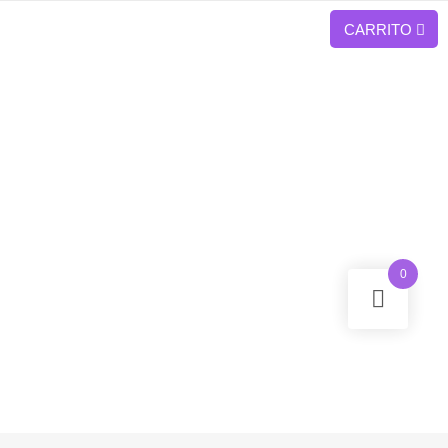
CARRITO
 múltiples variantes. Las opciones se pueden elegir en la página de p
0
 de producto