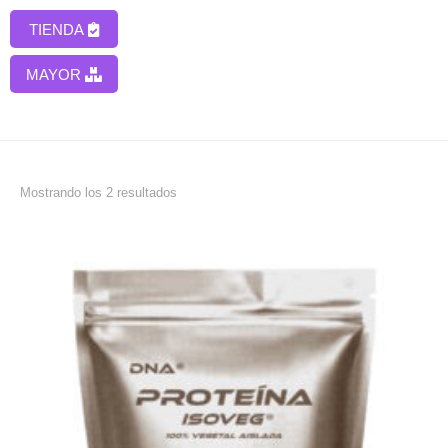
Skip to content
TIENDA
MAYOR
Ordenado por popularidad
Mostrando los 2 resultados