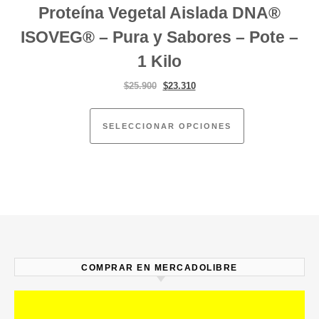
Proteína Vegetal Aislada DNA®
ISOVEG® – Pura y Sabores – Pote –
1 Kilo
El precio original era: $25.900.
El precio actual es: $23.310.
$
25.900
$
23.310
Este producto ti
SELECCIONAR OPCIONES
COMPRAR EN MERCADOLIBRE