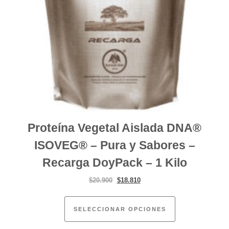
Proteína Vegetal Aislada DNA®
ISOVEG® – Pura y Sabores –
Recarga DoyPack – 1 Kilo
El precio original era: $20.900.
El precio actual es: $18.810.
$
20.900
$
18.810
Este producto ti
SELECCIONAR OPCIONES