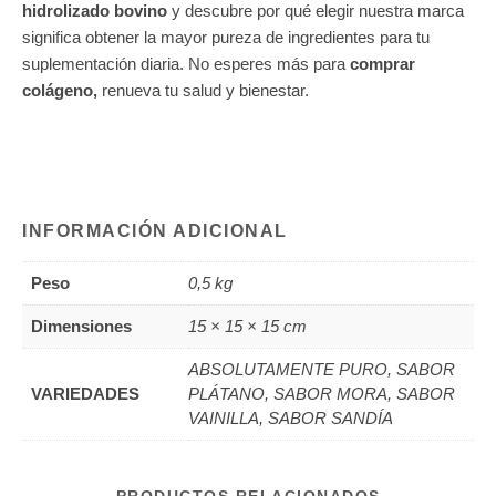
hidrolizado bovino
y descubre por qué elegir nuestra marca
significa obtener la mayor pureza de ingredientes para tu
suplementación diaria. No esperes más para
comprar
colágeno,
renueva tu salud y bienestar.
TAGS: colágeno, colágeno hidrolizado, colágeno marino, colágeno tipo II, péptidos de colágeno, comprar colágeno Chile, colágeno en polvo, colágeno cápsulas, colágeno con biotina, colágeno con magnesio, colágeno con vitamina C, colágeno para la piel, colágeno para articulaciones, colágeno barato Chile, precio colágeno hidrolizado, colágeno líquido, colágeno Genacol, colágeno Vital Proteins, colágeno Artrosome
INFORMACIÓN ADICIONAL
Peso
0,5 kg
Dimensiones
15 × 15 × 15 cm
ABSOLUTAMENTE PURO, SABOR
VARIEDADES
PLÁTANO, SABOR MORA, SABOR
VAINILLA, SABOR SANDÍA