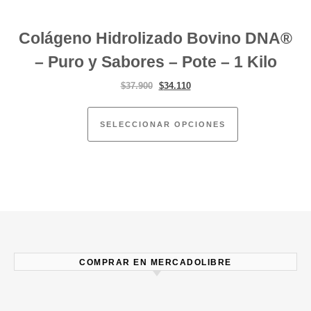
Colágeno Hidrolizado Bovino DNA®
– Puro y Sabores – Pote – 1 Kilo
El precio original era: $37.900.
El precio actual es: $34.110.
$
37.900
$
34.110
Este producto ti
SELECCIONAR OPCIONES
COMPRAR EN MERCADOLIBRE