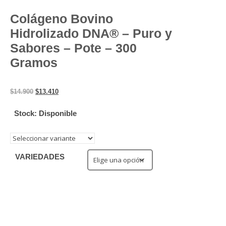
Colágeno Bovino
Hidrolizado DNA® – Puro y
Sabores – Pote – 300
Gramos
El precio original era: $14.900.
El precio actual es: $13.410.
$
14.900
$
13.410
Stock: Disponible
VARIEDADES