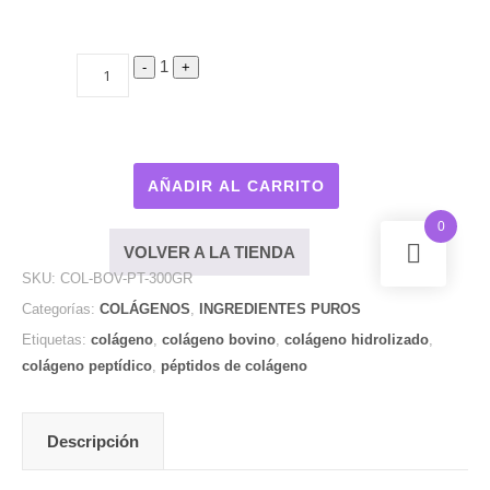
Quantity
1
-
+
AÑADIR AL CARRITO
0
VOLVER A LA TIENDA
SKU:
COL-BOV-PT-300GR
Categorías:
COLÁGENOS
,
INGREDIENTES PUROS
Etiquetas:
colágeno
,
colágeno bovino
,
colágeno hidrolizado
,
colágeno peptídico
,
péptidos de colágeno
Descripción