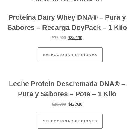
PRODUCTOS RELACIONADOS
Proteína Dairy Whey DNA® – Pura y
Sabores – Recarga DoyPack – 1 Kilo
El precio original era: $37.900.
El precio actual es: $34.110.
$
37.900
$
34.110
Este producto ti
SELECCIONAR OPCIONES
Leche Protein Descremada DNA® –
Pura y Sabores – Pote – 1 Kilo
El precio original era: $19.900.
El precio actual es: $17.910.
$
19.900
$
17.910
Este producto ti
SELECCIONAR OPCIONES