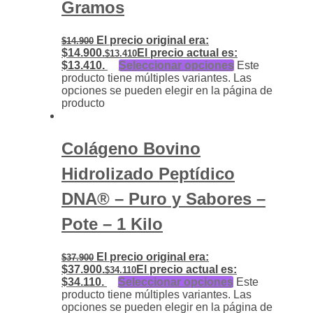
Gramos
El precio original era:
$
14.900
$14.900.
El precio actual es:
$
13.410
$13.410.
Seleccionar opciones
Este
producto tiene múltiples variantes. Las
opciones se pueden elegir en la página de
producto
Colágeno Bovino
Hidrolizado Peptídico
DNA® – Puro y Sabores –
Pote – 1 Kilo
El precio original era:
$
37.900
$37.900.
El precio actual es:
$
34.110
$34.110.
Seleccionar opciones
Este
producto tiene múltiples variantes. Las
opciones se pueden elegir en la página de