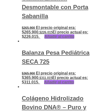
Desmontable con Porta
Sabanilla
El precio original era:
$
265.900
$265.900.
El precio actual es:
$
226.015
$226.015.
Añadir al carrito
Balanza Pesa Pediátrica
SECA 725
El precio original era:
$
365.900
$365.900.
El precio actual es:
$
311.015
$311.015.
Añadir al carrito
Colágeno Hidrolizado
Bovino DNA® – Puro y