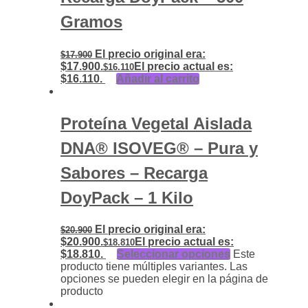
Gramos
El precio original era:
$
17.900
$17.900.
El precio actual es:
$
16.110
$16.110.
Añadir al carrito
Proteína Vegetal Aislada
DNA® ISOVEG® – Pura y
Sabores – Recarga
DoyPack – 1 Kilo
El precio original era:
$
20.900
$20.900.
El precio actual es:
$
18.810
$18.810.
Seleccionar opciones
Este
producto tiene múltiples variantes. Las
opciones se pueden elegir en la página de
producto