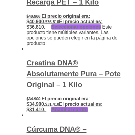
Recarga PET – 1 Kilo
El precio original era:
$
40.900
$40.900.
El precio actual es:
$
36.810
$36.810.
Seleccionar opciones
Este
producto tiene múltiples variantes. Las
opciones se pueden elegir en la página de
producto
Creatina DNA®
Absolutamente Pura – Pote
Original – 1 Kilo
El precio original era:
$
34.900
$34.900.
El precio actual es:
$
31.410
$31.410.
Añadir al carrito
Cúrcuma DNA® –